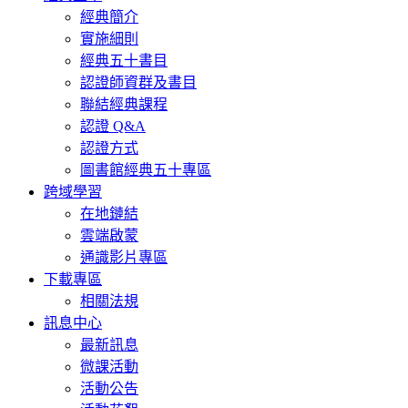
經典簡介
實施細則
經典五十書目
認證師資群及書目
聯結經典課程
認證 Q&A
認證方式
圖書館經典五十專區
跨域學習
在地鏈結
雲端啟蒙
通識影片專區
下載專區
相關法規
訊息中心
最新訊息
微課活動
活動公告