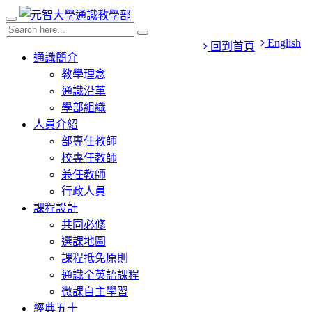
English
回到首頁
通識簡介
教學理念
通識沿革
學部組織
人員介紹
部專任教師
校專任教師
兼任教師
行政人員
課程設計
共同必修
選課地圖
課程抵免原則
通識全英語課程
微課自主學習
經典五十