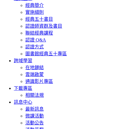
經典簡介
實施細則
經典五十書目
認證師資群及書目
聯結經典課程
認證 Q&A
認證方式
圖書館經典五十專區
跨域學習
在地鏈結
雲端啟蒙
通識影片專區
下載專區
相關法規
訊息中心
最新訊息
微課活動
活動公告