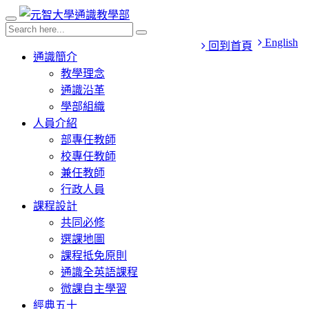
English
回到首頁
通識簡介
教學理念
通識沿革
學部組織
人員介紹
部專任教師
校專任教師
兼任教師
行政人員
課程設計
共同必修
選課地圖
課程抵免原則
通識全英語課程
微課自主學習
經典五十