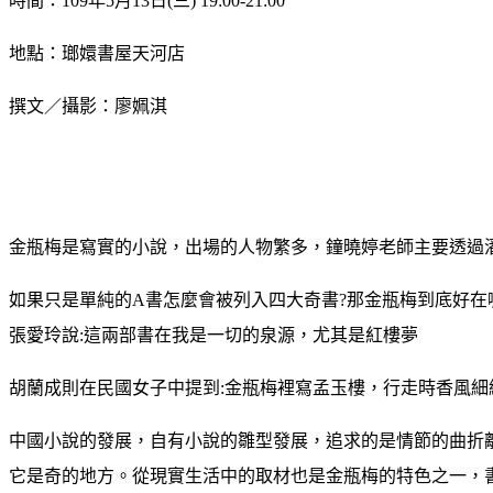
時間：109年5月13日(三) 19:00-21:00
地點：瑯嬛書屋天河店
撰文／攝影：廖姵淇
金瓶梅是寫實的小說，出場的人物繁多，鐘曉婷老師主要透過
如果只是單純的A書怎麼會被列入四大奇書?那金瓶梅到底好在哪
張愛玲說:這兩部書在我是一切的泉源，尤其是紅樓夢
胡蘭成則在民國女子中提到:金瓶梅裡寫孟玉樓，行走時香風細
中國小說的發展，自有小說的雛型發展，追求的是情節的曲折
它是奇的地方。從現實生活中的取材也是金瓶梅的特色之一，