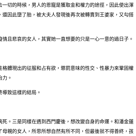
去一切的時候，男人的恩寵是獲取金和權力的途徑，因此使出渾
，還因此墮了胎，被大夫人發現後再次被轉賣到王婆家，又勾搭
癡情且悲哀的女人，其實她一直想要的只是一心一意的過日子。
性格體現出的征服和占有欲，懲罰意味的性交、性暴力來鞏固權
治力。
終導致這樣的結局。
病死。三是同樣在遇到西門慶後，想改變自身的命運。和潘金蓮
了母親的女人，所思所想自然有所不同，但最後就不得善終，孩