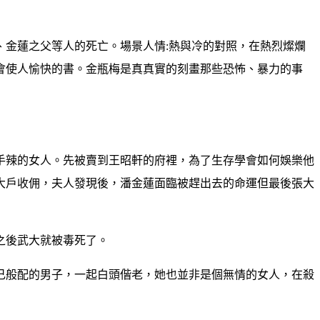
金蓮之父等人的死亡。場景人情:熱與冷的對照，在熱烈燦爛
會使人愉快的書。金瓶梅是真真實的刻畫那些恐怖、暴力的事
手辣的女人。先被賣到王昭軒的府裡，為了生存學會如何娛樂他
大戶收佣，夫人發現後，潘金蓮面臨被趕出去的命運但最後張大
之後武大就被毒死了。
己般配的男子，一起白頭偕老，她也並非是個無情的女人，在殺