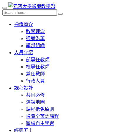
通識簡介
教學理念
通識沿革
學部組織
人員介紹
部專任教師
校專任教師
兼任教師
行政人員
課程設計
共同必修
選課地圖
課程抵免原則
通識全英語課程
微課自主學習
經典五十