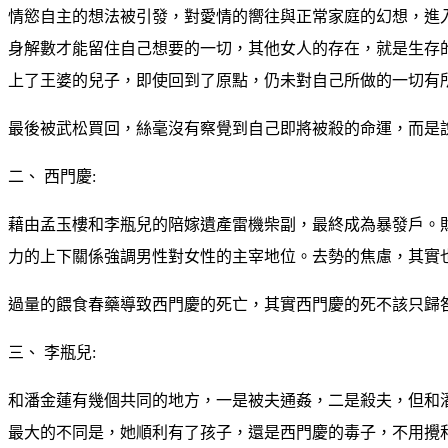
情慾自主的想法被引發，對愛情的嚮往與正常家庭的幻想，進
身解數才能留住自己想要的一切，其他女人的存在，就是生存
上了王婆的兒子，即使回到了原點，仍未對自己所做的一切有
最後被武松買回，絲毫沒有察覺到自己即將被殺的命運，而是
二、 西門慶:
藉由孟玉樓和李瓶兒的陪嫁遺產雷機柴副，最終成為暴發戶。
力的上下關係強調男性對女性的主宰地位。去勢的焦慮，其實
過量的餵食春藥導致西門慶的死亡，其實西門慶的死不該只歸
三、 李瓶兒:
和潘金蓮有幾個共同的地方，一是被夫通姦，二是殺夫，但和
最大的不同是，她順利有了孩子，還是西門慶的毒子，不用攪