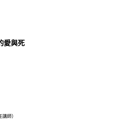
的愛與死
任講師）