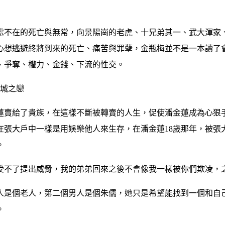
處不在的死亡與無常，向景陽崗的老虎、十兄弟其一、武大渾家、
心想逃避終將到來的死亡、痛苦與罪孽，金瓶梅並不是一本讀了
、爭奪、權力、金錢、下流的性交。
傾城之戀
蓮賣給了貴族，在這樣不斷被轉賣的人生，促使潘金蓮成為心狠
在張大戶中一樣是用娛樂他人來生存，在潘金蓮18歲那年，被張
。
受不了提出威脅，我的弟弟回來之後不會像我一樣被你們欺凌，
人是個老人，第二個男人是個朱儒，她只是希望能找到一個和自
。