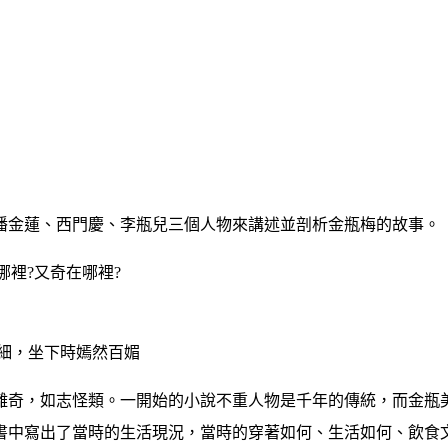
潘金蓮、西門慶、李瓶兒三個人物來講述並剖析金瓶梅的故事。
裡?又奇在哪裡?
細，坐下時嫣然百媚
離奇，如志怪類。一開始的小說不重人物是千年的傳統，而金瓶
書中寫出了當時的生活現況，當時的穿著如何、生活如何、飲食