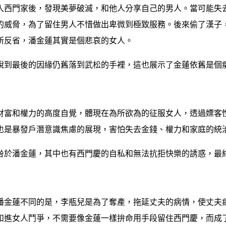
入西門家後，發現美夢破滅，和他人分享自己的男人。當可能失
的威脅，為了留住男人不惜做出卑微到極致服務。後來偷了漢子
所反省，潘金蓮其實是個悲哀的女人。
說到最後的因緣仍舊落到武松的手裡，這也展示了金蓮依舊是個
財富和權力的高度自覺，體現在為所欲為的征服女人，透過嫖客
也是暴發戶潛意識焦慮的展現，害怕失去金錢、權力和家庭的統
咎於潘金蓮，其中也有西門慶的自私和無法抗拒快樂的誘惑，最
潘金蓮不同的是，李瓶兒是為了奪產，拖延丈夫的病情，使丈夫
和進女人鬥爭，不需要像金蓮一樣拚命用手段留住西門慶，而成