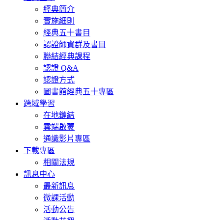
經典簡介
實施細則
經典五十書目
認證師資群及書目
聯結經典課程
認證 Q&A
認證方式
圖書館經典五十專區
跨域學習
在地鏈結
雲端啟蒙
通識影片專區
下載專區
相關法規
訊息中心
最新訊息
微課活動
活動公告