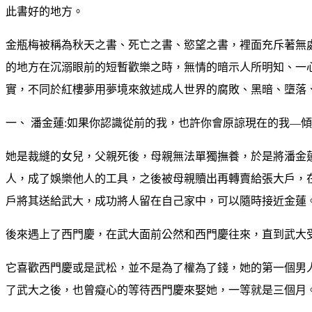
此書好的地方。
金瓶梅被稱為秋天之書、死亡之書、慾望之書，裡面充斥著無
的地方在沉溺眼前的短暫歡樂之時，無情的暗示人所明知、一
實，不同於紅樓夢用夢境來敘述成人世界的腐敗、黑暗、墮落
一、 潘金蓮:如果你認識從前的我，也許你會原諒現在的我—
她是裁縫的女兒，父親死後，母親無法單獨撫養，於是將潘金
人，成了娛樂他人的工具，之後被母親贖出再轉賣給張大戶，
戶將其送給武大，成功將人留在自己家中，可以隨時接近金蓮
後來遇上了西門慶，在武大面前公然和西門慶往來，直到武大
它喜歡西門慶或是武松，並不是為了權為了錢，她的第一個男
了武大之後，也曾癡心的等待西門慶來娶她，一等就是三個月