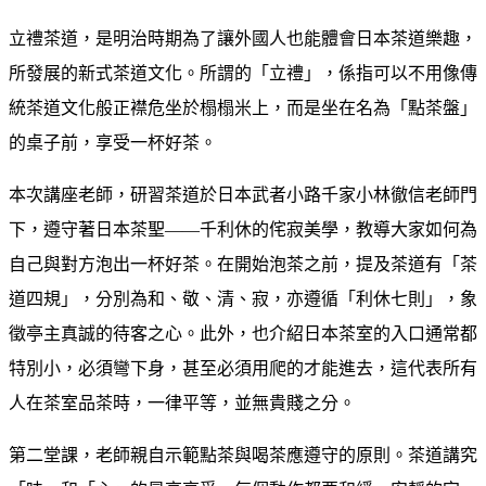
立禮茶道，是明治時期為了讓外國人也能體會日本茶道樂趣，
所發展的新式茶道文化。所謂的「立禮」，係指可以不用像傳
統茶道文化般正襟危坐於榻榻米上，而是坐在名為「點茶盤」
的桌子前，享受一杯好茶。
本次講座老師，研習茶道於日本武者小路千家小林徹信老師門
下，遵守著日本茶聖――千利休的侘寂美學，教導大家如何為
自己與對方泡出一杯好茶。在開始泡茶之前，提及茶道有「茶
道四規」，分別為和、敬、清、寂，亦遵循「利休七則」，象
徵亭主真誠的待客之心。此外，也介紹日本茶室的入口通常都
特別小，必須彎下身，甚至必須用爬的才能進去，這代表所有
人在茶室品茶時，一律平等，並無貴賤之分。
第二堂課，老師親自示範點茶與喝茶應遵守的原則。茶道講究