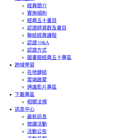
經典簡介
實施細則
經典五十書目
認證師資群及書目
聯結經典課程
認證 Q&A
認證方式
圖書館經典五十專區
跨域學習
在地鏈結
雲端啟蒙
通識影片專區
下載專區
相關法規
訊息中心
最新訊息
微課活動
活動公告