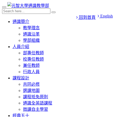
English
回到首頁
通識簡介
教學理念
通識沿革
學部組織
人員介紹
部專任教師
校專任教師
兼任教師
行政人員
課程設計
共同必修
選課地圖
課程抵免原則
通識全英語課程
微課自主學習
經典五十