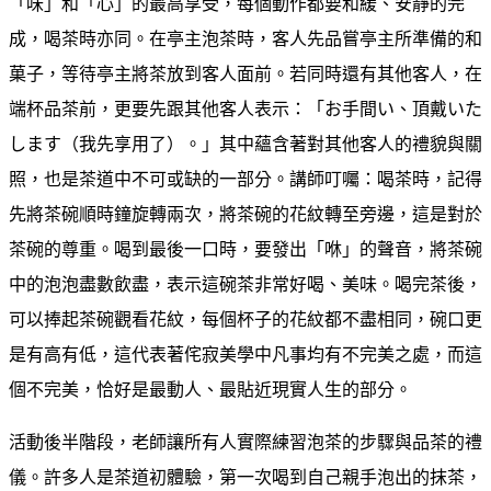
「味」和「心」的最高享受，每個動作都要和緩、安靜的完
成，喝茶時亦同。在亭主泡茶時，客人先品嘗亭主所準備的和
菓子，等待亭主將茶放到客人面前。若同時還有其他客人，在
端杯品茶前，更要先跟其他客人表示：「お手間い、頂戴いた
します（我先享用了）。」其中蘊含著對其他客人的禮貌與關
照，也是茶道中不可或缺的一部分。講師叮囑：喝茶時，記得
先將茶碗順時鐘旋轉兩次，將茶碗的花紋轉至旁邊，這是對於
茶碗的尊重。喝到最後一口時，要發出「咻」的聲音，將茶碗
中的泡泡盡數飲盡，表示這碗茶非常好喝、美味。喝完茶後，
可以捧起茶碗觀看花紋，每個杯子的花紋都不盡相同，碗口更
是有高有低，這代表著侘寂美學中凡事均有不完美之處，而這
個不完美，恰好是最動人、最貼近現實人生的部分。
活動後半階段，老師讓所有人實際練習泡茶的步驟與品茶的禮
儀。許多人是茶道初體驗，第一次喝到自己親手泡出的抹茶，