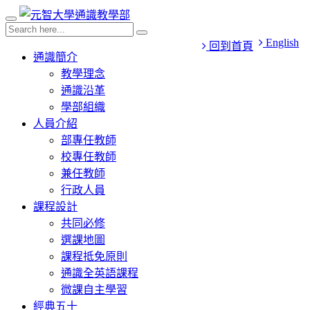
English
回到首頁
通識簡介
教學理念
通識沿革
學部組織
人員介紹
部專任教師
校專任教師
兼任教師
行政人員
課程設計
共同必修
選課地圖
課程抵免原則
通識全英語課程
微課自主學習
經典五十