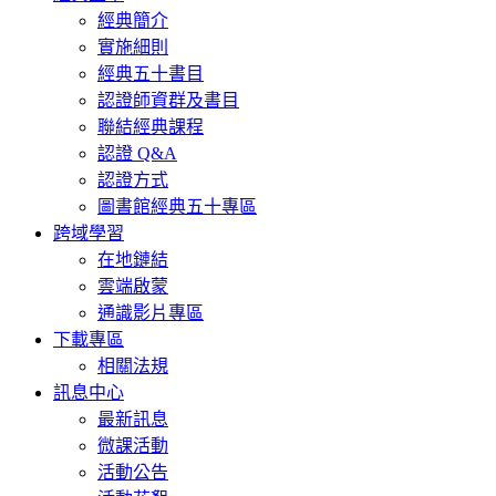
經典簡介
實施細則
經典五十書目
認證師資群及書目
聯結經典課程
認證 Q&A
認證方式
圖書館經典五十專區
跨域學習
在地鏈結
雲端啟蒙
通識影片專區
下載專區
相關法規
訊息中心
最新訊息
微課活動
活動公告