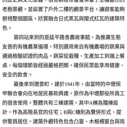
老樹景觀，並設置了戶外二樓的觀景平台，讓遊客能夠
俯視整個園區，欣賞融合日式黑瓦與閩式紅瓦的建築特
色。
第四站來到的是延平路食農故事館，為推廣生態
友善的有機農業循環，特別選用來自有機農場的蔬果與
通過檢驗認證的肉品。蔬菜從栽種、生產加工到端上餐
桌，每個環節皆經過嚴格把關，確保民眾能享用健康、
安全的飲食。
最後來到壢景町，建於1941年，由當時的中壢保
甲聯合會向在地居民募款興建，原作為中壢郡役所員工
的宿舍使用。整體共有三棟建築，其中A棟為獨棟設
計，作為高階長官的住宅；B與C棟則為雙併形式，提
供警員居住。建築外觀特色包含凸窗、木格柵窗台與雨