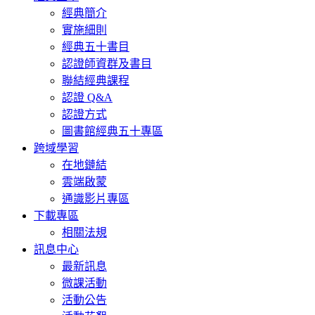
經典簡介
實施細則
經典五十書目
認證師資群及書目
聯結經典課程
認證 Q&A
認證方式
圖書館經典五十專區
跨域學習
在地鏈結
雲端啟蒙
通識影片專區
下載專區
相關法規
訊息中心
最新訊息
微課活動
活動公告