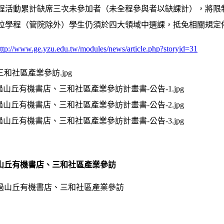
型課程活動累計缺席三次未參加者（未全程參與者以缺課計），將
士學位學程（管院除外）學生仍須於四大領域中選課，抵免相關規
ttp://www.ge.yzu.edu.tw/modules/news/article.php?storyid=31
山丘有機書店、三和社區產業參訪