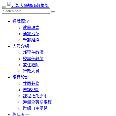
通識簡介
教學理念
通識沿革
學部組織
人員介紹
部專任教師
校專任教師
兼任教師
行政人員
課程設計
共同必修
選課地圖
課程抵免原則
通識全英語課程
微課自主學習
經典五十