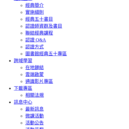
經典簡介
實施細則
經典五十書目
認證師資群及書目
聯結經典課程
認證 Q&A
認證方式
圖書館經典五十專區
跨域學習
在地鏈結
雲端啟蒙
通識影片專區
下載專區
相關法規
訊息中心
最新訊息
微課活動
活動公告