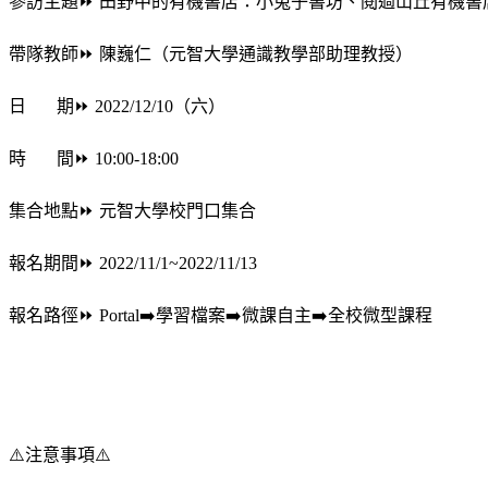
參訪主題⏩ 田野中的有機書店：小兔子書坊、閱過山丘有機書
帶隊教師⏩ 陳巍仁（元智大學通識教學部助理教授）
日 期⏩ 2022/12/10（六）
時 間⏩ 10:00-18:00
集合地點⏩ 元智大學校門口集合
報名期間⏩ 2022/11/1~2022/11/13
報名路徑⏩ Portal➡️學習檔案➡️微課自主➡️全校微型課程
⚠️注意事項⚠️