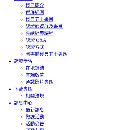
經典簡介
實施細則
經典五十書目
認證師資群及書目
聯結經典課程
認證 Q&A
認證方式
圖書館經典五十專區
跨域學習
在地鏈結
雲端啟蒙
通識影片專區
下載專區
相關法規
訊息中心
最新訊息
微課活動
活動公告