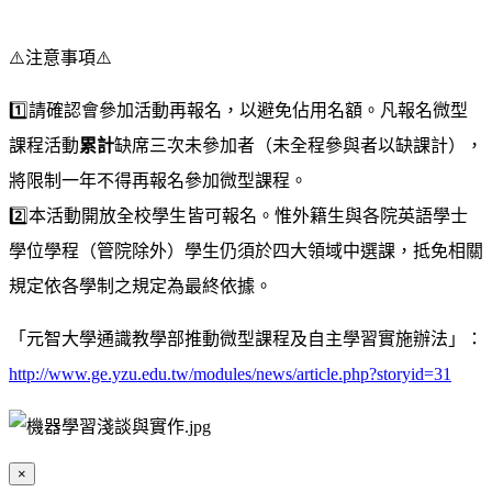
⚠️
注意事項
⚠️
1️⃣
️請確認會參加活動再報名，以避免佔用名額。凡報名微型
課程活動
累計
缺席三次未參加者（未全程參與者以缺課計），
將限制一年不得再報名參加微型課程。
2️⃣
️️本活動開放全校學生皆可報名。惟外籍生與各院英語學士
學位學程（管院除外）學生仍須於四大領域中選課，抵免相關
規定依各學制之規定為最終依據。
「元智大學通識教學部推動微型課程及自主學習實施辦法」：
http://www.ge.yzu.edu.tw/modules/news/article.php?storyid=31
×