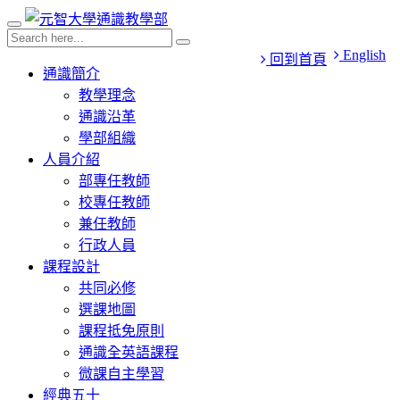
English
回到首頁
通識簡介
教學理念
通識沿革
學部組織
人員介紹
部專任教師
校專任教師
兼任教師
行政人員
課程設計
共同必修
選課地圖
課程抵免原則
通識全英語課程
微課自主學習
經典五十