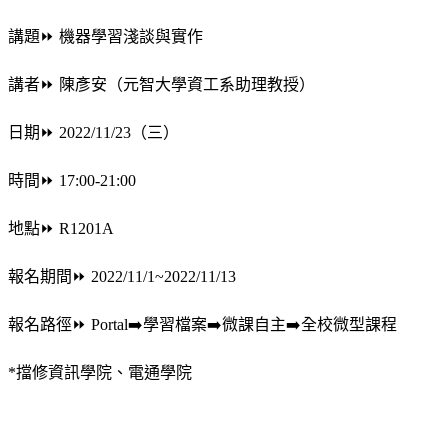
講題⏩ 機器學習淺談與實作
講者⏩ 陳彥安（元智大學資工系助理教授）
日期⏩ 2022/11/23（三）
時間⏩ 17:00-21:00
地點⏩ R1201A
報名期間⏩ 2022/11/1~2022/11/13
報名路徑⏩ Portal➡️學習檔案➡️微課自主➡️全校微型課程
*擋修資訊學院、電通學院