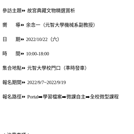
參訪主題⏩ 故宮典藏文物精選賞析
嚮 導⏩ 余念一（元智大學機械系副教授）
日 期⏩
2022/10/22
（六）
時 間⏩ 10:00-18:00
集合地點⏩ 元智大學校門口（準時發車）
報名期間⏩ 2022/9/7~2022/9/19
報名路徑⏩ Portal➡️學習檔案➡️微課自主➡️全校微型課程