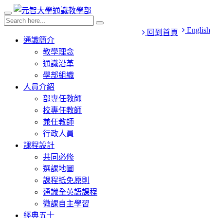
English
回到首頁
通識簡介
教學理念
通識沿革
學部組織
人員介紹
部專任教師
校專任教師
兼任教師
行政人員
課程設計
共同必修
選課地圖
課程抵免原則
通識全英語課程
微課自主學習
經典五十