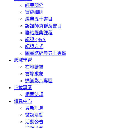
經典簡介
實施細則
經典五十書目
認證師資群及書目
聯結經典課程
認證 Q&A
認證方式
圖書館經典五十專區
跨域學習
在地鏈結
雲端啟蒙
通識影片專區
下載專區
相關法規
訊息中心
最新訊息
微課活動
活動公告